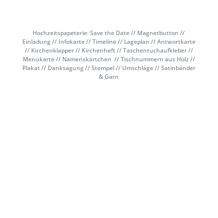
Hochzeitspapeterie: Save the Date // Magnetbutton //
Einladung // Infokarte // Timeline // Lageplan // Antwortkarte
// Kirchenklapper // Kirchenheft // Taschentuchaufkleber //
Menükarte // Namenskärtchen // Tischnummern aus Holz //
Plakat // Danksagung // Stempel // Umschläge // Satinbänder
& Garn