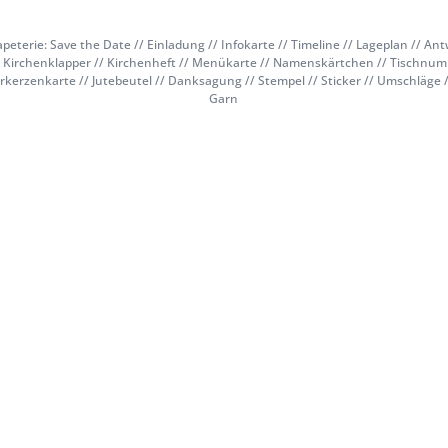
peterie: Save the Date // Einladung // Infokarte // Timeline // Lageplan // Ant
 Kirchenklapper // Kirchenheft // Menükarte // Namenskärtchen // Tischnum
rkerzenkarte // Jutebeutel // Danksagung // Stempel // Sticker // Umschläge 
Garn