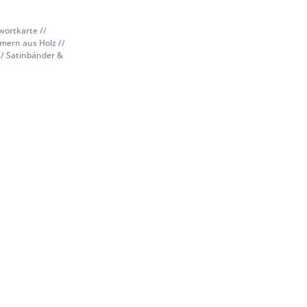
wortkarte //
mern aus Holz //
// Satinbänder &